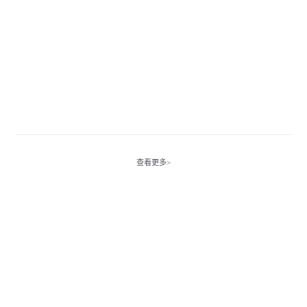
查看更多>
免费预约上门演示
请正确填写信息，我们将尽快联系您安排DEMO演示