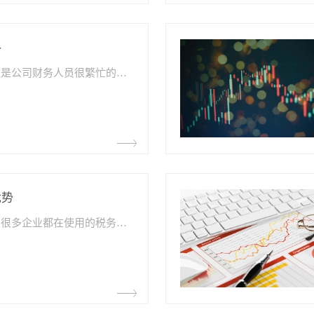
格
在月底和月初，往往是公司财务人员很繁忙的时刻，尤其是当报税、出报表、登账等各种事项都交由人工来处理时，也会是这些人员加班情况更严重的时候。
优势
‍智慧财税软件是现在很多企业都在使用的税务软件，不过不同智慧财税软件的优势和功能涵盖不同，客户的使用体验就不同，重要的是，如果使用了质量太差的软件，很可能会出现数据错误，流程过慢等问题，导致财税业务进展不下去。