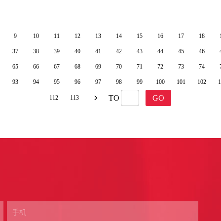
9
10
11
12
13
14
15
16
17
18
37
38
39
40
41
42
43
44
45
46
65
66
67
68
69
70
71
72
73
74
93
94
95
96
97
98
99
100
101
102
1
TO
GO
112
113