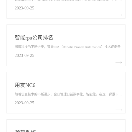
2023-09-25
智能rpa公司排名
随着科技的不断进步，智能RPA（Robotic Process Automation）技术逐渐走进了企业的日常运营中，为业务流程自动化带来了新的可能性。在众多智能RPA公司中，排名的高低常常代表了其在市场中的竞争力和影响力。本文将从市场份额、技术创新、客户满意度和行业口碑四个方面深入探讨智能RPA公司的排名情况，以便更好地了解这个快速发展的领域。
2023-09-25
用友NC6
随着信息技术的不断进步，企业管理日益数字化、智能化。在这一背景下，用友NC6​作为企业管理软件的代表，正在成为越来越多企业的选择。本文将从系统特点、应用场景以及功能优势三个方面深入探讨用友NC6在企业管理中的重要作用。
2023-09-25