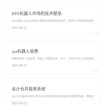
RPA机器人市场的技术壁垒
RPA机器人可以自动执行重复性和规则性的任务，提高生产效率和准确性。在RPA机器人市场中，存在一些技术壁垒，对于该行业的发展和应用产生一定的影响。本文将探讨RPA机器人市场的技术壁垒​，并分析其在市场竞争中的重要性。
2023-09-25
rpa机器人收费
随着科技的飞速发展，机器人流程自动化（RPA）已成为许多企业提高效率、降低成本的关键工具。然而，对于许多企业来说，RPA机器人的收费问题一直备受关注。本文将从许可模式、实施成本、维护费用和ROI（收益率）四个方面来探讨RPA机器人的收费​问题，以帮助企业更好地了解和应对这一挑战。
2023-09-25
会计合并报表系统
会计合并报表系统​在现代企业财务管理中扮演着至关重要的角色。随着全球化的发展，许多企业都面临着多个子公司、分支机构等分散在不同地区的财务数据，如何高效、准确地进行合并报表成为了一个挑战。本文将从数据整合、规范合规、报表生成和分析洞察四个方面来探讨会计合并报表系统的重要性和功能。
2023-09-25