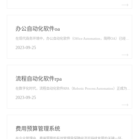
办公自动化软件oa
在现代商务环境中，办公自动化软件（Office Automation，简称OA）已经成为企业提高工作效率、协同合作以及加强信息管理的不可或缺的工具。通过将各种办公任务数字化和自动化，OA软件极大地改进了工作流程，提高了团队协作效率，使企业更加敏捷、高效地应对业务挑战。本文将从流程优化、信息协同、文档管理和审批流程四个方面深入探讨办公自动化软件OA​的应用，以揭示其在企业中的重要价值。
2023-09-25
流程自动化软件rpa
在数字化时代，流程自动化软件RPA​（Robotic Process Automation）正成为企业提高效率、降低成本的强力工具。RPA通过模拟人类操作，自动执行繁琐、重复的业务流程，极大地提升了工作效率和准确性。本文将从流程优化、人员解放、错误降低和灵活性提升四个方面深入探讨流程自动化软件RPA的应用，以揭示其在企业中的价值。
2023-09-25
费用预算管理系统
在企业管理中，费用预算的有效管理是保障经济可持续发展的关键一环。随着企业规模的不断扩大和业务的复杂化，费用预算的制定、执行和监控变得愈发重要。为了更好地掌握企业的财务状况，提高资源利用效率，许多企业开始采用费用预算管理系统​来支持其预算管理工作。本文将从预算制定、费用分析、实际执行和效益评估四个方面深入探讨费用预算管理系统的应用，以揭示其在企业管理中的价值。