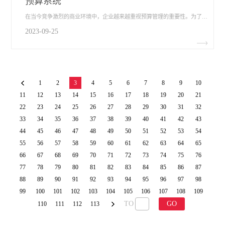
预算系统
在当今竞争激烈的商业环境中，企业越来越重视预算管理的重要性。为了满足不同行业和企业规模的需求，全面预算管理系统应运而生。作为基于多维分析平台的Web可扩展解决方案，预算系统​以其优秀的功能和灵活性，成为了国际主流。本文将从系统特点、解决方案和功能模块三个方面深入探讨预算系统的应用场景。
2023-09-25
1
2
3
4
5
6
7
8
9
10
11
12
13
14
15
16
17
18
19
20
21
22
23
24
25
26
27
28
29
30
31
32
33
34
35
36
37
38
39
40
41
42
43
44
45
46
47
48
49
50
51
52
53
54
55
56
57
58
59
60
61
62
63
64
65
66
67
68
69
70
71
72
73
74
75
76
77
78
79
80
81
82
83
84
85
86
87
88
89
90
91
92
93
94
95
96
97
98
99
100
101
102
103
104
105
106
107
108
109
TO
GO
110
111
112
113