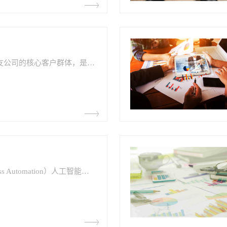
用友NC客户​作为用友公司的核心客户群体，是在各行各业中受到广泛欢迎的企业管理软件用户。用友NC凭借其全面功能支持、灵活可定制、高安全可靠性等优势，成为众多企业选择的软件。其应用领域涵盖制造业、零售业、服务业、金融业等多个领域，不论企业规模大小，都能找到适合自身需求的解决方案。
RPA（Robotic Process Automation）人工智能是一种基于机器学习和自动化技术的智能软件系统，旨在模拟和执行人类的重复性工作。随着科技的不断发展，RPA人工智能​在企业和组织中得到越来越广泛的应用。本文将探讨RPA人工智能的优势，包括高效自动化、错误减少、成本节约以及提升生产力，旨在帮助读者深入了解这一智能技术的实用价值。