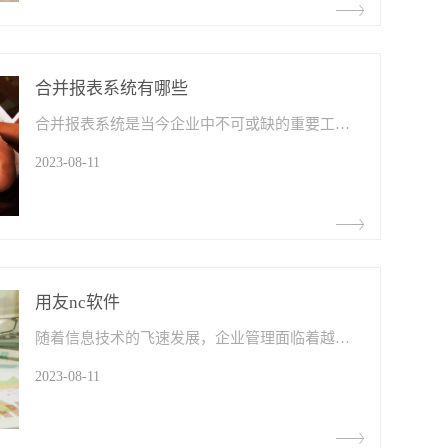
合并报表系统有哪些
合并报表系统​是当今企业中不可或缺的重要工具。它具备多项强大的功能，能够高效整合和处理各种数据，为企业提供全面准确的业务报表和深入分析结果。本文将详细介绍合并报表系统的五大核心功能，分别为：数据整合、数据分析、报表生成、自动化和数据准确性。
2023-08-11
用友nc软件
随着信息技术的飞速发展，企业管理面临着越来越复杂和多样化的挑战。为了应对这些挑战，企业需要借助高效的管理工具和系统。用友NC软件​作为一款综合性企业管理软件，以其全面的管理模块、数据整合与智能分析、自动化与高效运营等特点，帮助企业管理获得较大的提升。本文将深入探究用友NC软件的优势和用途，揭示其在提升企业管理效能方面的重要作用。
2023-08-11