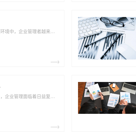
在当今快节奏的商业环境中，企业管理者越来越重视业务与财务之间的紧密融合。业财融合指的是将业务运营与财务管理相结合，实现数据的共享和分析，以支持高效的管理和决策。本文将深入探讨业财融合​的意义和重要性，以及实现融合的关键方法。
思
随着科技的飞速发展，企业管理面临着日益复杂和多样化的挑战。为了提高企业管理效率和决策水平，用友NC​作为一种综合性企业管理软件应运而生。用友NC是用友集团旗下的重要产品，致力于为企业提供全面的集成化解决方案。本文将深入探讨用友NC的含义和功能，以及它在企业管理中的关键作用。