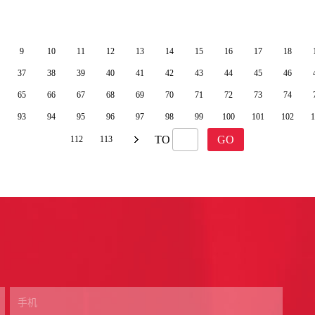
9
10
11
12
13
14
15
16
17
18
37
38
39
40
41
42
43
44
45
46
65
66
67
68
69
70
71
72
73
74
93
94
95
96
97
98
99
100
101
102
1
TO
GO
112
113