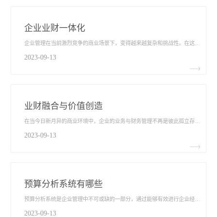
企业业财一体化
企业管理在当前激烈竞争的商业场景下，变得越来越复杂和挑战性。在这个数字化时代，企业不仅需要高效管理业务流程，还要结合合规要求、财务管理等方面，保持竞争力。面对这一挑战，越来越多的企业开始关注并实施企业业财一体化​的解决方案，以提升企业管理效能和竞争力。
2023-09-13
业财融合与价值创造
在当今日新月异的商业环境中，企业的业务与财务管理不再是彼此孤立存在的。业财融合，即业务与财务的紧密结合，已经成为实现企业长期发展和价值增长的关键要素之一。本文将探讨业财融合与价值创造​的重要性，并分析业财融合的关键路径以及如何实现业财融合与价值创造的良性循环。
2023-09-13
预算分析系统有哪些
预算分析系统是企业管理中不可或缺的一部分，通过能够有效进行企业经营预算规划、执行、监控和分析等多个环节的系统化工具，能够协助企业实现财务目标和战略规划。下面将会介绍预算分析系统有哪些​功能，帮助您更好地来了解预算分析系统。
2023-09-13