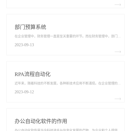
部门预算系统
在企业管理中，财务管理一直是至关重要的环节。而在财务管理中，部门预算系统​扮演着不可或缺的角色。它不仅能够帮助企业合理分配资源，优化预算安排，还能提高财务决策的准确性和效率。本文将从部门预算系统的优势、功能和应用实例等方面进行阐述，以期让读者更深入了解和认识预算系统在企业中的重要性。
2023-09-13
RPA流程自动化
近年来，随着科技的不断发展，各种新技术应用不断涌现。在企业管理的领域中，RPA流程自动化​技术成为了一种备受瞩目的创新工具。RPA（Robotic Process Automation）即机器人流程自动化，通过使用软件机器人模拟人类工作流程，快速、准确地自动执行重复性的机构操作。无论企业规模大小，都能从RPA流程自动化技术中获益，提高工作效率、减少人为错误，实现企业管理流程的优化、升级。
2023-09-12
办公自动化软件的作用
办公自动化软件是当今科技进步与信息化发展的产物，为企业和个人提供了更高效、更便捷的办公方式。办公自动化软件可以有效地提升工作效率，减少人为错误，加快信息传递和沟通效率，极大地改善工作环境和工作效果。本文将通过探讨办公自动化软件的作用​，来阐述其对工作效率的提升和企业发展的促进。