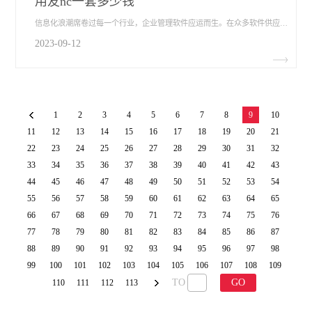
用友nc一套多少钱
信息化浪潮席卷过每一个行业，企业管理软件应运而生。在众多软件供应商中，用友网络科技格外抢眼。其用友NC产品系列深受企业欢迎，已成为很多企业管理的不二之选。那用友NC到底好在哪里？用友nc一套多少钱​？我们不妨做个探讨。
2023-09-12
1
2
3
4
5
6
7
8
9
10
11
12
13
14
15
16
17
18
19
20
21
22
23
24
25
26
27
28
29
30
31
32
33
34
35
36
37
38
39
40
41
42
43
44
45
46
47
48
49
50
51
52
53
54
55
56
57
58
59
60
61
62
63
64
65
66
67
68
69
70
71
72
73
74
75
76
77
78
79
80
81
82
83
84
85
86
87
88
89
90
91
92
93
94
95
96
97
98
99
100
101
102
103
104
105
106
107
108
109
TO
GO
110
111
112
113