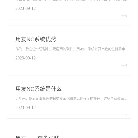
2023-09-12
用友NC系统优势
作为一款在企业管理中广泛应用的软件，用友NC系统以其出色的性能和丰富的功能优势，成为了众多企业的选择。那么，究竟是什么让用友NC系统如此受到欢迎呢？本文将带您一探究竟，介绍用友NC系统优势​，为您揭示其强大的功能和灵活的操作界面，以及其在数据分析和报表方面的出色表现，同时也为您呈现其高度定制化和可扩展性，助您更好地了解和使用该系统。
2023-09-12
用友NC系统是什么
近年来，随着企业管理的日益复杂化和信息化程度的提升，许多企业都面临着一个共同的问题：如何高效地管理和控制内部的各项业务流程？为了解决这一问题，越来越多的企业开始使用用友NC系统，以实现更加智能化和规范化的企业管理。那么用友NC系统是什么​？它有哪些独特的功能？
2023-09-12