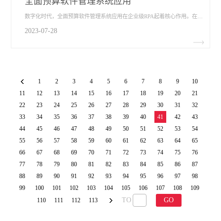
全面预算软件管理系统应用
数字化时代，全面预算软件管理系统应用​在企业级RPA起着核心作用。在各企业看来企业的核心部门当然是财务方面，因为这关乎到企业的成长。因此财务工作是否能顺利进行对企业而言非常重要。对于预算管理，软件系统似乎是比较好的选择。大家也许都有从网上看到过预算方面的管理软件，那么问题是企业全面预算管理系统该怎么选择?
2023-07-28
1
2
3
4
5
6
7
8
9
10
11
12
13
14
15
16
17
18
19
20
21
22
23
24
25
26
27
28
29
30
31
32
33
34
35
36
37
38
39
40
41
42
43
44
45
46
47
48
49
50
51
52
53
54
55
56
57
58
59
60
61
62
63
64
65
66
67
68
69
70
71
72
73
74
75
76
77
78
79
80
81
82
83
84
85
86
87
88
89
90
91
92
93
94
95
96
97
98
99
100
101
102
103
104
105
106
107
108
109
TO
GO
110
111
112
113