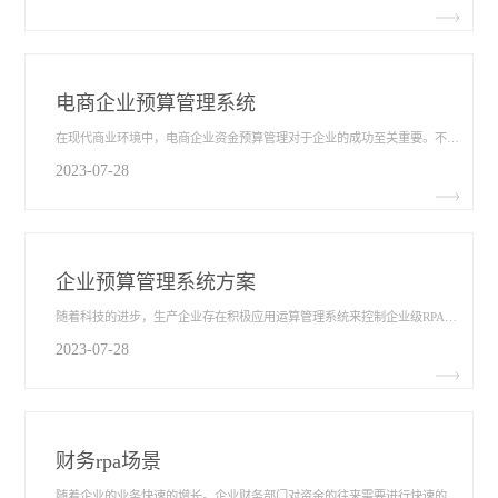
电商企业预算管理系统
在现代商业环境中，电商企业资金预算管理​对于企业的成功至关重要。不仅在各企业竞争中脱颖而出，而且能有效地管理和控制公司的资金流动。许多企业已经采用了人火开预算管理系统的作用及优势，以帮助企业更好地理解和利用这一工具。电商企业又有何作用呢？
2023-07-28
企业预算管理系统方案
随着科技的进步，生产企业存在积极应用运算管理系统来控制企业级RPA的成本，经过企业预算管理系统方案​，它是一种分析调整和控制企业财务和成本的工具，它可以帮助企业预测未来的收入和支出，根据实际情况进行调整预算。经过企业预算管理，将会体现企业收入支出及未来支出和收入的趋势的优势。
2023-07-28
财务rpa场景
随着企业的业务快速的增长。企业财务部门对资金的往来需要进行快速的处理，在企业级RPA中的财务rpa场景​，面对自动化办公软件的使用，可以帮助财务工作人员减少很多的工作量。随着时代的更替，rpa机器人能帮助员工完成大量重复的操作，从而达到降本增效的目的，现在就来为大家介绍一下rpa在财务领域的应用场景。