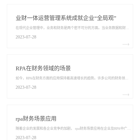
业财一体运营管理系统成就企业“全局观”
在现代企业管理中，业务和财务是两个密不可分的方面。当业务数据和财务数据不能自动产生联动时，就会造成信息孤岛现象，导致企业内部信息传递效率低下、业务决策缺乏依据等问题。为了提高企业的运营效率和管理水平，业财一体运营管理系统​应运而生。接下来，我们将以翰智集团财务中台解决方案为例，简单的说明业财一体运营管理系统是如何成就企业的“全局观”。
2023-07-28
RPA在财务领域的场景
如今，RPA在财务方面的应用​保持着高速增长的趋势。许多公司的财务领域通过 RPA找到了降本增效的新方法。虽说RPA并非是为了解决财务方面的问题而开发出来的，但现实中的财务工作却成为了RPA发挥作用的一个很好的例子。下面将来介绍RPA在财务领域中的几个典型应用场景。
2023-07-28
rpa财务场景应用
随着企业的发展和各企业竞争的加剧， rpa财务场景应用​在企业及RPA中广泛应用。在诸多rpa财务场景应用中寻找，希望能找到合适的财务场景应用。放眼望去，天马行空，随着应用越来越多，rpa财务场景应用的优势也由此展现出来。
2023-07-28