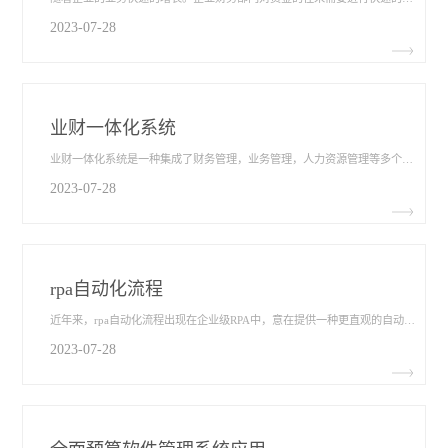
2023-07-28
业财一体化系统
业财一体化系统​是一种集成了财务管理，业务管理，人力资源管理等多个方面的计算机化系统。在企业级RPA中起着重要作用。业财一体化系统可以将企业各个部门的数据整合起来，提高企业的运营效率和管理水平。近年来，随着业财一体化系统的兴起，对企业有什么好处呢？
2023-07-28
rpa自动化流程
近年来，rpa自动化流程​出现在企业级RPA中，意在提供一种更直观的自动化流程开发方式。以往的RPA流程开发需要用户在一个图形化的设计界面中以拖拽的方式，从组件库中选择一个组件完成特定的动作，这需要用户对每个组件的功能有足够的了解。rpa自动化流程也由此展现了自己的优势。
2023-07-28